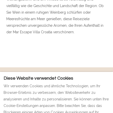
vielfältig wie die Geschichte und Landschaft der Region. Ob
Sie Wein in einem ruhigen Weinberg schlürfen oder
Meeresfrüchte am Meer genießen, diese Reiseziele
versprechen unvergessliche Aromen, die Ihren Aufenthalt in
der Mar Escape Villa Croatia verschönern.
RICHTLINIEN
Diese Website verwendet Cookies
Kontakt
Zahlungsrichtlinien
Lage
Wir verwenden Cookies und ähnliche Technologien, um Ihr
Datenschutzrichtlinie
Häufig gestellte Fragen
Browser-Erlebnis zu verbessern, den Websiteverkehr zu
Cookie-Richtlinie
analysieren und Inhalte zu personalisieren. Sie können unten Ihre
Impressum
Geschäftsbedingungen
Cookie-Einstellungen anpassen. Bitte beachten Sie, dass das
Blockieren einiger Arten von Cookies Auswirkungen auf Ihr