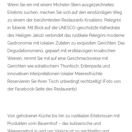
Wenn Sie ein mit einem Michelin-Stern ausgezeichnetes
Erlebnis suchen, machen Sie sich auf den einstündigen Weg
zu einem der berühmtesten Restaurants Kroatiens: Pelegrini
in Šibenik. Mit Blick auf die UNESCO-geschützte Kathedrale
des Heiligen Jakob verbindet das rustikale Pelegrini moderne
Gastronomie mit lokalen Zutaten zu exquisiten Gerichten. Das
Degustationsmenü, gepaart mit erstklassigen kroatischen
Weinen, nimmt Sie mit auf eine Geschmacksreise mit
Gerichten wie adriatischem Thunfisch, Entenpasta und
innovativen Interpretationen lokaler Meeresfrüchte.
Reservieren Sie Ihren Tisch unbedingt rechtzeitig! (Foto von
der Facebook-Seite des Restaurants)
Von gehobener Küche bis hin zu rustikalen Erlebnissen mit
Produkten vom Bauernhof – das kulinarische und
Weinangebot in und um Vinišče ist so reichhaltig und