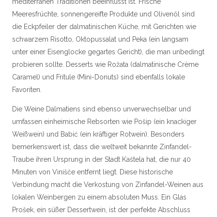
mediterranen Traditionen beeinflusst ist. Frische
Meeresfrüchte, sonnengereifte Produkte und Olivenöl sind
die Eckpfeiler der dalmatinischen Küche, mit Gerichten wie
schwarzem Risotto, Oktopussalat und Peka (ein langsam
unter einer Eisenglocke gegartes Gericht), die man unbedingt
probieren sollte. Desserts wie Rožata (dalmatinische Crème
Caramel) und Fritule (Mini-Donuts) sind ebenfalls lokale
Favoriten.
Die Weine Dalmatiens sind ebenso unverwechselbar und
umfassen einheimische Rebsorten wie Pošip (ein knackiger
Weißwein) und Babić (ein kräftiger Rotwein). Besonders
bemerkenswert ist, dass die weltweit bekannte Zinfandel-
Traube ihren Ursprung in der Stadt Kaštela hat, die nur 40
Minuten von Vinišče entfernt liegt. Diese historische
Verbindung macht die Verkostung von Zinfandel-Weinen aus
lokalen Weinbergen zu einem absoluten Muss. Ein Glas
Prošek, ein süßer Dessertwein, ist der perfekte Abschluss